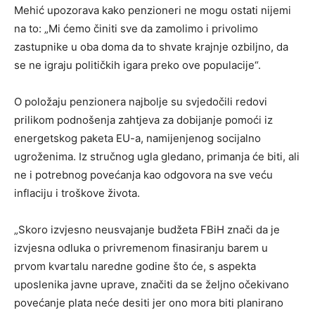
Mehić upozorava kako penzioneri ne mogu ostati nijemi
na to: „Mi ćemo činiti sve da zamolimo i privolimo
zastupnike u oba doma da to shvate krajnje ozbiljno, da
se ne igraju političkih igara preko ove populacije“.
O položaju penzionera najbolje su svjedočili redovi
prilikom podnošenja zahtjeva za dobijanje pomoći iz
energetskog paketa EU-a, namijenjenog socijalno
ugroženima. Iz stručnog ugla gledano, primanja će biti, ali
ne i potrebnog povećanja kao odgovora na sve veću
inflaciju i troškove života.
„Skoro izvjesno neusvajanje budžeta FBiH znači da je
izvjesna odluka o privremenom finasiranju barem u
prvom kvartalu naredne godine što će, s aspekta
uposlenika javne uprave, značiti da se željno očekivano
povećanje plata neće desiti jer ono mora biti planirano