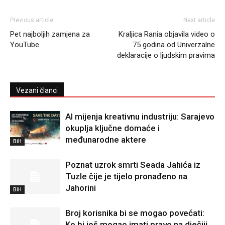
Previous article
Next article
Pet najboljih zamjena za
Kraljica Rania objavila video o
YouTube
75 godina od Univerzalne
deklaracije o ljudskim pravima
Vezani članci
AI mijenja kreativnu industriju: Sarajevo
okuplja ključne domaće i
međunarodne aktere
BiH
Poznat uzrok smrti Seada Jahića iz
Tuzle čije je tijelo pronađeno na
Jahorini
BiH
Broj korisnika bi se mogao povećati:
Ko bi još mogao imati pravo na dječiji