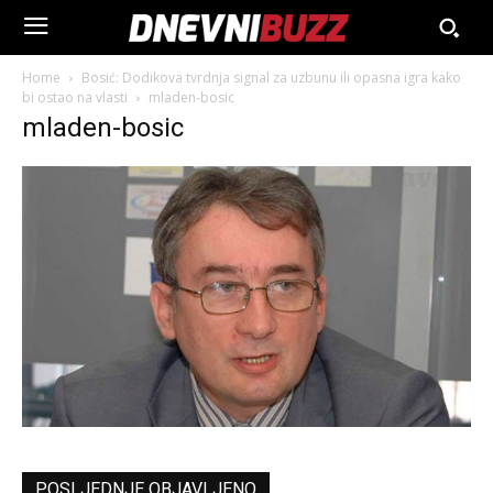
Home
Bosić: Dodikova tvrdnja signal za uzbunu ili opasna igra kako
bi ostao na vlasti
mladen-bosic
mladen-bosic
POSLJEDNJE OBJAVLJENO