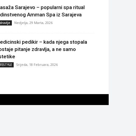
asaža Sarajevo – popularni spa ritual
edinstvenog Amman Spa iz Sarajeva
Nedjelja, 29 Marta, 2026
dravlje
edicinski pedikir – kada njega stopala
ostaje pitanje zdravlja, a ne samo
stetike
Srijeda, 18 Februara, 2026
IFESTYLE