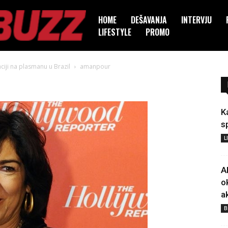
HOME
DEŠAVANJA
INTERVJU
LIFESTYLE
PROMO
ciji na plasmanu u Brazil
amanpour
K
s
L
A
o
a
B