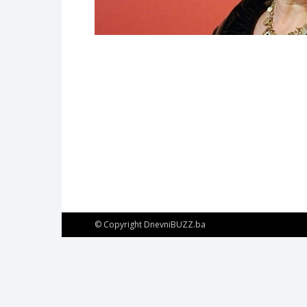
© Copyright DnevniBUZZ.ba