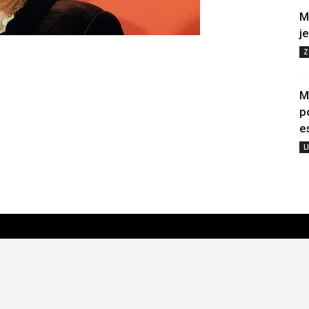
M
j
Z
M
p
e
L