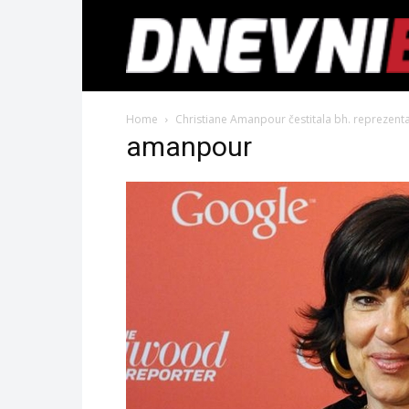
Home
Christiane Amanpour čestitala bh. reprezenta
amanpour