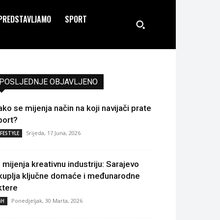
PREDSTAVLJAMO
SPORT
POSLJEDNJE OBJAVLJENO
ako se mijenja način na koji navijači prate
port?
Srijeda, 17 Juna, 2026
IFESTYLE
I mijenja kreativnu industriju: Sarajevo
kuplja ključne domaće i međunarodne
ktere
Ponedjeljak, 30 Marta, 2026
iH