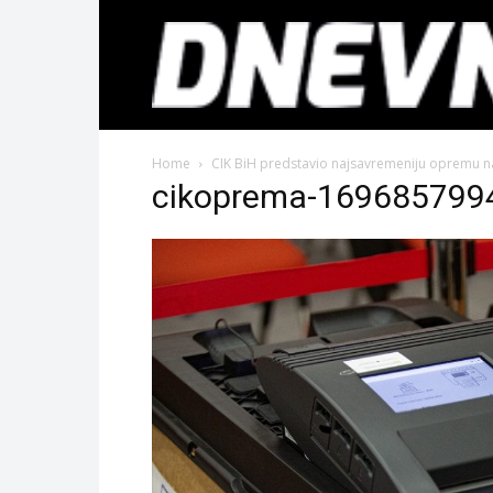
Home
CIK BiH predstavio najsavremeniju opremu n
cikoprema-169685799