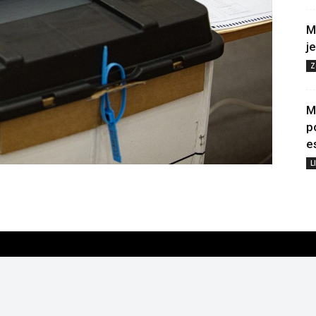
M
j
Z
M
p
e
L