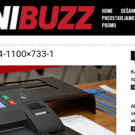
HOME
DEŠAV
PREDSTAVLJAMO
PROMO
a biračkim mjestima: U planu modernizacija izbornog sistema
cikoprema-16
4-1100×733-1
K
s
L
A
o
a
B