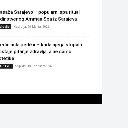
asaža Sarajevo – popularni spa ritual
edinstvenog Amman Spa iz Sarajeva
Nedjelja, 29 Marta, 2026
dravlje
edicinski pedikir – kada njega stopala
ostaje pitanje zdravlja, a ne samo
stetike
Srijeda, 18 Februara, 2026
IFESTYLE