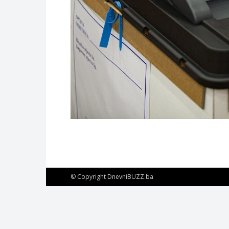
© Copyright DnevniBUZZ.ba