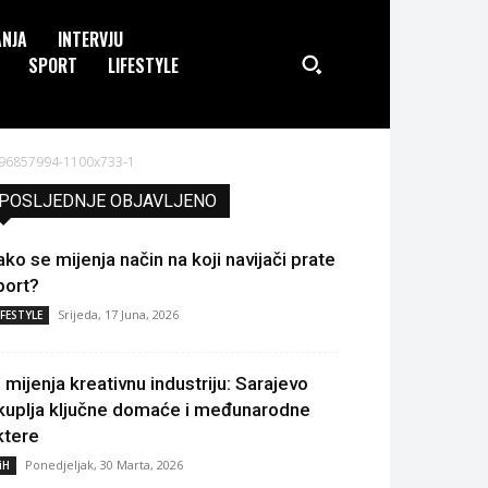
ANJA
INTERVJU
SPORT
LIFESTYLE
96857994-1100x733-1
POSLJEDNJE OBJAVLJENO
ako se mijenja način na koji navijači prate
port?
Srijeda, 17 Juna, 2026
IFESTYLE
I mijenja kreativnu industriju: Sarajevo
kuplja ključne domaće i međunarodne
ktere
Ponedjeljak, 30 Marta, 2026
iH