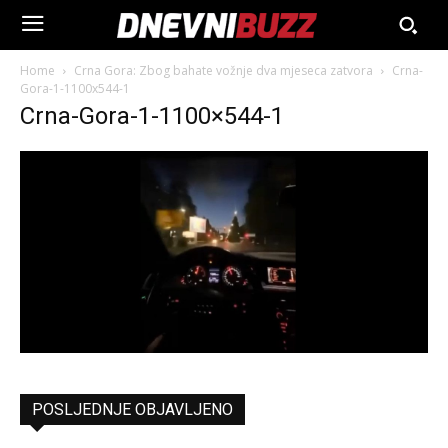
Home
Crna Gora: Zbog bahate vožnje dva mjeseca zatvora
Crna-
Gora-1-1100x544-1
Crna-Gora-1-1100×544-1
POSLJEDNJE OBJAVLJENO