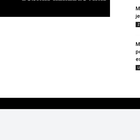
M
j
Z
M
p
e
L