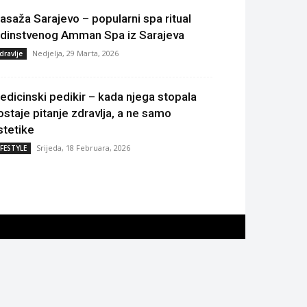
asaža Sarajevo – popularni spa ritual
edinstvenog Amman Spa iz Sarajeva
Nedjelja, 29 Marta, 2026
dravlje
edicinski pedikir – kada njega stopala
ostaje pitanje zdravlja, a ne samo
stetike
Srijeda, 18 Februara, 2026
IFESTYLE