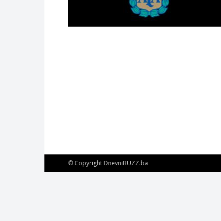
© Copyright DnevniBUZZ.ba