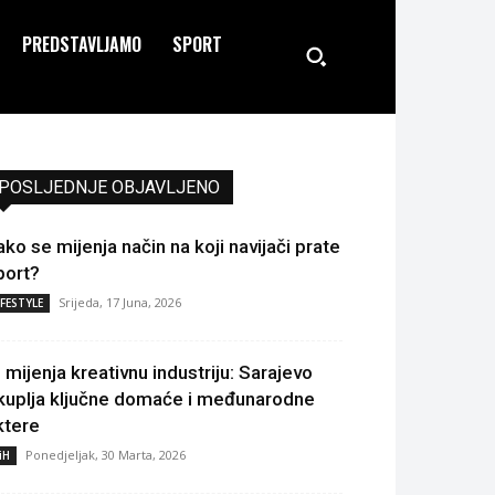
PREDSTAVLJAMO
SPORT
POSLJEDNJE OBJAVLJENO
ako se mijenja način na koji navijači prate
port?
Srijeda, 17 Juna, 2026
IFESTYLE
I mijenja kreativnu industriju: Sarajevo
kuplja ključne domaće i međunarodne
ktere
Ponedjeljak, 30 Marta, 2026
iH