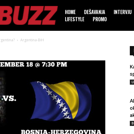
HOME
DEŠAVANJA
INTERVJU
LIFESTYLE
PROMO
rgentina?
Argentina-BiH
K
s
L
A
o
a
B