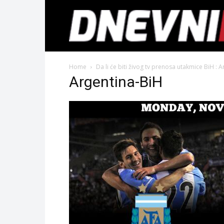
Home
Da li će biti živog tv prenosa utakmice BiH : A
Argentina-BiH