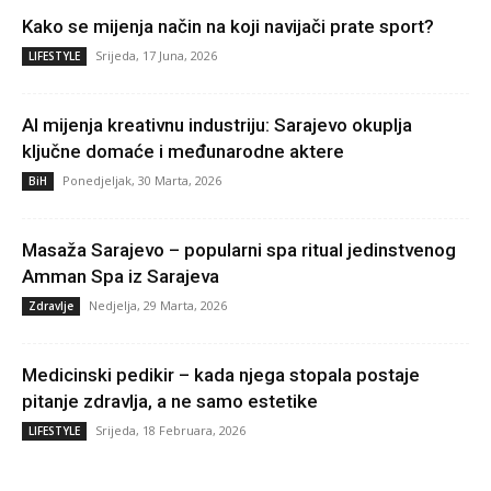
Kako se mijenja način na koji navijači prate sport?
Srijeda, 17 Juna, 2026
LIFESTYLE
AI mijenja kreativnu industriju: Sarajevo okuplja
ključne domaće i međunarodne aktere
Ponedjeljak, 30 Marta, 2026
BiH
Masaža Sarajevo – popularni spa ritual jedinstvenog
Amman Spa iz Sarajeva
Nedjelja, 29 Marta, 2026
Zdravlje
Medicinski pedikir – kada njega stopala postaje
pitanje zdravlja, a ne samo estetike
Srijeda, 18 Februara, 2026
LIFESTYLE