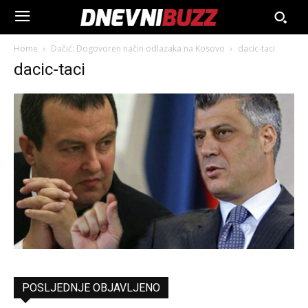
Home
Dačić: Dogovoren način odlazaka na Kosovo
dacic-taci
dacic-taci
POSLJEDNJE OBJAVLJENO