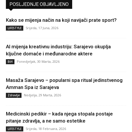
POSLJEDNJE OBJAVLJENO
Kako se mijenja način na koji navijači prate sport?
Srijeda, 17 Juna, 2026
LIFESTYLE
AI mijenja kreativnu industriju: Sarajevo okuplja
ključne domaće i međunarodne aktere
Ponedjeljak, 30 Marta, 2026
BiH
Masaža Sarajevo – popularni spa ritual jedinstvenog
Amman Spa iz Sarajeva
Nedjelja, 29 Marta, 2026
Zdravlje
Medicinski pedikir – kada njega stopala postaje
pitanje zdravlja, a ne samo estetike
Srijeda, 18 Februara, 2026
LIFESTYLE