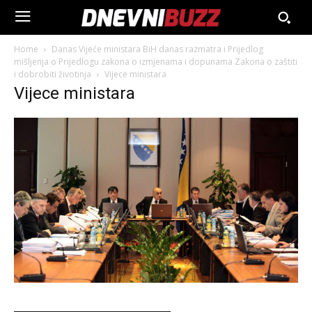
Home
Danas Vijeće ministara BiH danas razmatra i Prijedlog
mišljenja o Prijedlogu zakona o izmjenama i dopunama Zakona o zaštiti
i dobrobiti životinja
Vijece ministara
Vijece ministara