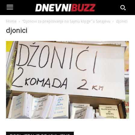
Home
“Djonovi za prepisivanje na Sajmu knjige” u Sarajevu
djonici
djonici