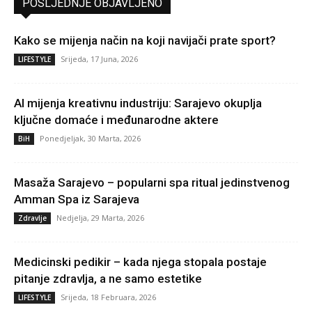
POSLJEDNJE OBJAVLJENO
Kako se mijenja način na koji navijači prate sport?
Srijeda, 17 Juna, 2026
LIFESTYLE
AI mijenja kreativnu industriju: Sarajevo okuplja
ključne domaće i međunarodne aktere
Ponedjeljak, 30 Marta, 2026
BiH
Masaža Sarajevo – popularni spa ritual jedinstvenog
Amman Spa iz Sarajeva
Nedjelja, 29 Marta, 2026
Zdravlje
Medicinski pedikir – kada njega stopala postaje
pitanje zdravlja, a ne samo estetike
Srijeda, 18 Februara, 2026
LIFESTYLE