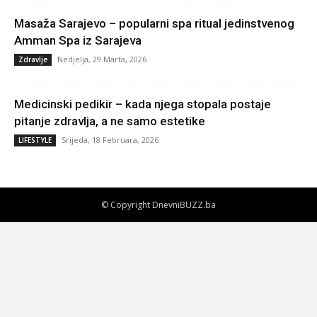
Masaža Sarajevo – popularni spa ritual jedinstvenog
Amman Spa iz Sarajeva
Nedjelja, 29 Marta, 2026
Zdravlje
Medicinski pedikir – kada njega stopala postaje
pitanje zdravlja, a ne samo estetike
Srijeda, 18 Februara, 2026
LIFESTYLE
© Copyright DnevniBUZZ.ba