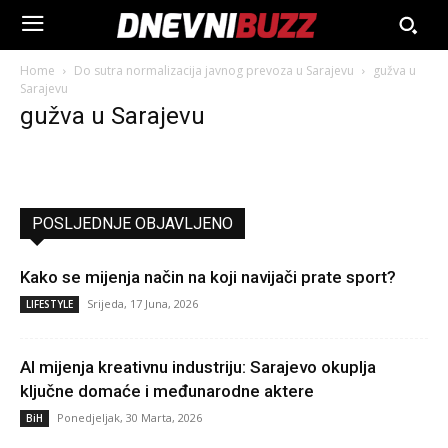
Home
Do sutra normalizacija javnog prevoza u Sarajevu
gužva u
Sarajevu
gužva u Sarajevu
POSLJEDNJE OBJAVLJENO
Kako se mijenja način na koji navijači prate sport?
Srijeda, 17 Juna, 2026
LIFESTYLE
AI mijenja kreativnu industriju: Sarajevo okuplja
ključne domaće i međunarodne aktere
Ponedjeljak, 30 Marta, 2026
BiH