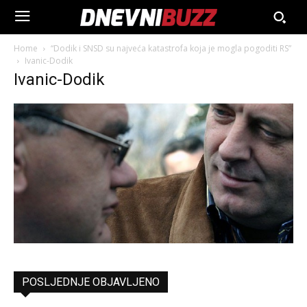
Home
“Dodik i SNSD su najveća katastrofa koja je mogla pogoditi RS”
Ivanic-Dodik
Ivanic-Dodik
POSLJEDNJE OBJAVLJENO