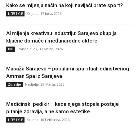
Kako se mijenja način na koji navijači prate sport?
Srijeda, 17 Juna, 2026
LIFESTYLE
AI mijenja kreativnu industriju: Sarajevo okuplja
ključne domaće i međunarodne aktere
Ponedjeljak, 30 Marta, 2026
BiH
Masaža Sarajevo – popularni spa ritual jedinstvenog
Amman Spa iz Sarajeva
Nedjelja, 29 Marta, 2026
Zdravlje
Medicinski pedikir – kada njega stopala postaje
pitanje zdravlja, a ne samo estetike
Srijeda, 18 Februara, 2026
LIFESTYLE