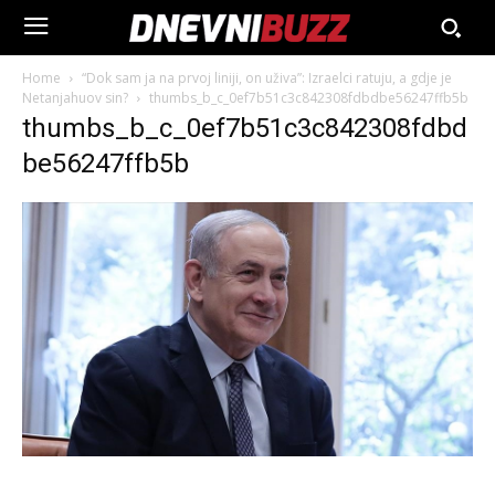
Home
“Dok sam ja na prvoj liniji, on uživa”: Izraelci ratuju, a gdje je
Netanjahuov sin?
thumbs_b_c_0ef7b51c3c842308fdbdbe56247ffb5b
thumbs_b_c_0ef7b51c3c842308fdbd
be56247ffb5b