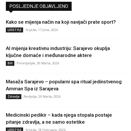
POSLJEDNJE OBJAVLJENO
Kako se mijenja način na koji navijači prate sport?
Srijeda, 17 Juna, 2026
LIFESTYLE
AI mijenja kreativnu industriju: Sarajevo okuplja
ključne domaće i međunarodne aktere
Ponedjeljak, 30 Marta, 2026
BiH
Masaža Sarajevo – popularni spa ritual jedinstvenog
Amman Spa iz Sarajeva
Nedjelja, 29 Marta, 2026
Zdravlje
Medicinski pedikir – kada njega stopala postaje
pitanje zdravlja, a ne samo estetike
Srijeda, 18 Februara, 2026
LIFESTYLE