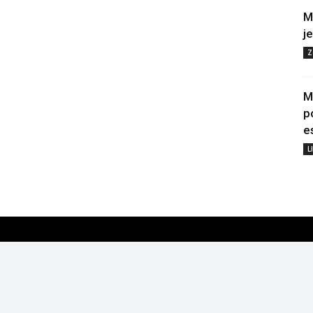
M
j
Z
M
p
e
L