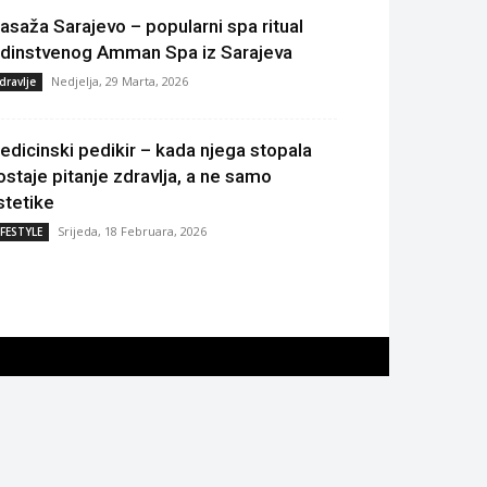
asaža Sarajevo – popularni spa ritual
edinstvenog Amman Spa iz Sarajeva
Nedjelja, 29 Marta, 2026
dravlje
edicinski pedikir – kada njega stopala
ostaje pitanje zdravlja, a ne samo
stetike
Srijeda, 18 Februara, 2026
IFESTYLE