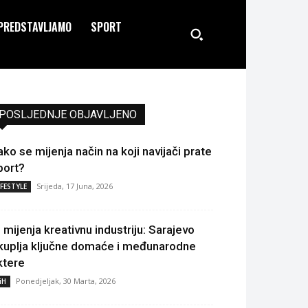
PREDSTAVLJAMO
SPORT
POSLJEDNJE OBJAVLJENO
ako se mijenja način na koji navijači prate
port?
Srijeda, 17 Juna, 2026
IFESTYLE
I mijenja kreativnu industriju: Sarajevo
kuplja ključne domaće i međunarodne
ktere
Ponedjeljak, 30 Marta, 2026
iH