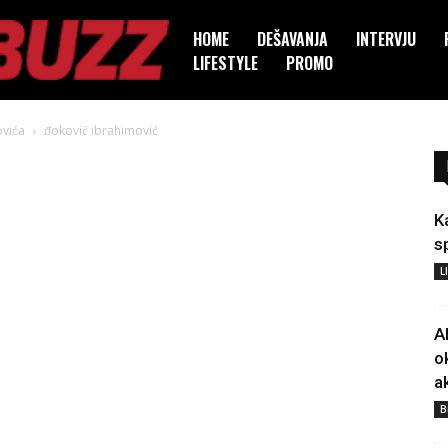
HOME
DEŠAVANJA
INTERVJU
LIFESTYLE
PROMO
ovića
đoković ibrahimović
K
s
L
A
o
a
B