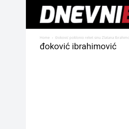
Home
Đoković poklonio reket sinu Zlatana Ibrahim
đoković ibrahimović