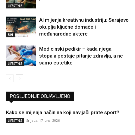
LIFESTYLE
AI mijenja kreativnu industriju: Sarajevo
okuplja ključne domaće i
međunarodne aktere
BiH
Medicinski pedikir – kada njega
stopala postaje pitanje zdravlja, a ne
samo estetike
LIFESTYLE
POSLJEDNJE OBJAVLJENO
Kako se mijenja način na koji navijači prate sport?
Srijeda, 17 Juna, 2026
LIFESTYLE