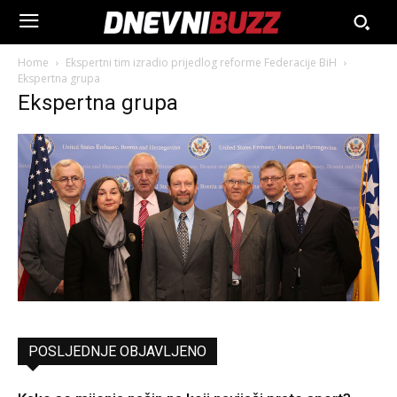
Home
Ekspertni tim izradio prijedlog reforme Federacije BiH
Ekspertna grupa
Ekspertna grupa
POSLJEDNJE OBJAVLJENO