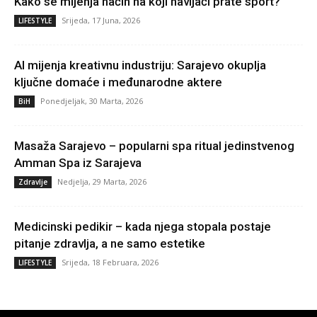
Kako se mijenja način na koji navijači prate sport?
Srijeda, 17 Juna, 2026
LIFESTYLE
AI mijenja kreativnu industriju: Sarajevo okuplja
ključne domaće i međunarodne aktere
Ponedjeljak, 30 Marta, 2026
BiH
Masaža Sarajevo – popularni spa ritual jedinstvenog
Amman Spa iz Sarajeva
Nedjelja, 29 Marta, 2026
Zdravlje
Medicinski pedikir – kada njega stopala postaje
pitanje zdravlja, a ne samo estetike
Srijeda, 18 Februara, 2026
LIFESTYLE