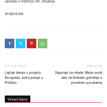
upisala u historiju bh. skijanja.
(krajina.ba)
Previous article
Next article
Lajčak danas u posjetu
Sigurnije za mlade: Meta uvodi
Beogradu, sutra putuje u
alat za blokadu golotinje u
Prištinu
privatnim porukama
Vezani članci