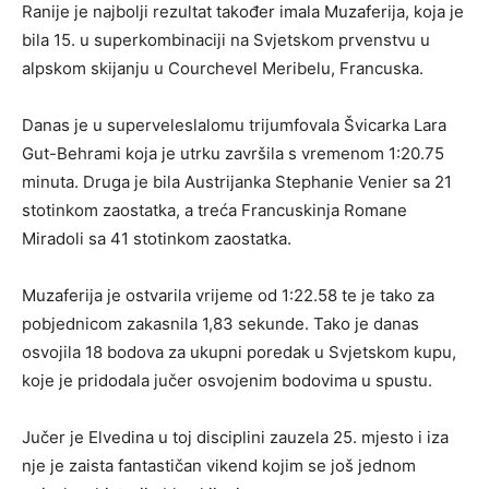
Ranije je najbolji rezultat također imala Muzaferija, koja je
bila 15. u superkombinaciji na Svjetskom prvenstvu u
alpskom skijanju u Courchevel Meribelu, Francuska.
Danas je u superveleslalomu trijumfovala Švicarka Lara
Gut-Behrami koja je utrku završila s vremenom 1:20.75
minuta. Druga je bila Austrijanka Stephanie Venier sa 21
stotinkom zaostatka, a treća Francuskinja Romane
Miradoli sa 41 stotinkom zaostatka.
Muzaferija je ostvarila vrijeme od 1:22.58 te je tako za
pobjednicom zakasnila 1,83 sekunde. Tako je danas
osvojila 18 bodova za ukupni poredak u Svjetskom kupu,
koje je pridodala jučer osvojenim bodovima u spustu.
Jučer je Elvedina u toj disciplini zauzela 25. mjesto i iza
nje je zaista fantastičan vikend kojim se još jednom