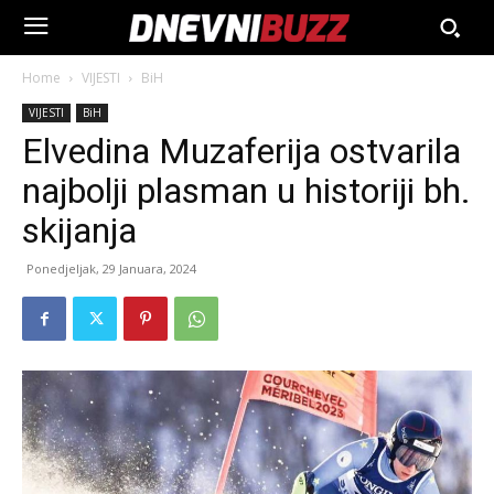
Home
VIJESTI
BiH
VIJESTI
BiH
Elvedina Muzaferija ostvarila
najbolji plasman u historiji bh.
skijanja
Ponedjeljak, 29 Januara, 2024