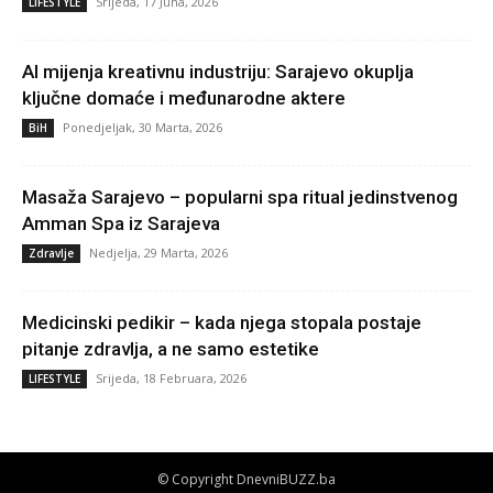
Srijeda, 17 Juna, 2026
LIFESTYLE
AI mijenja kreativnu industriju: Sarajevo okuplja
ključne domaće i međunarodne aktere
Ponedjeljak, 30 Marta, 2026
BiH
Masaža Sarajevo – popularni spa ritual jedinstvenog
Amman Spa iz Sarajeva
Nedjelja, 29 Marta, 2026
Zdravlje
Medicinski pedikir – kada njega stopala postaje
pitanje zdravlja, a ne samo estetike
Srijeda, 18 Februara, 2026
LIFESTYLE
© Copyright DnevniBUZZ.ba