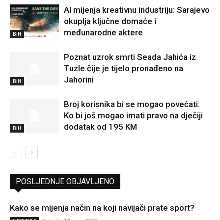
AI mijenja kreativnu industriju: Sarajevo
okuplja ključne domaće i
međunarodne aktere
BiH
Poznat uzrok smrti Seada Jahića iz
Tuzle čije je tijelo pronađeno na
Jahorini
BiH
Broj korisnika bi se mogao povećati:
Ko bi još mogao imati pravo na dječiji
dodatak od 195 KM
BiH
POSLJEDNJE OBJAVLJENO
Kako se mijenja način na koji navijači prate sport?