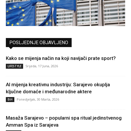
POSLJEDNJE OBJAVLJENO
Kako se mijenja način na koji navijači prate sport?
Srijeda, 17 Juna, 2026
LIFESTYLE
AI mijenja kreativnu industriju: Sarajevo okuplja
ključne domaće i međunarodne aktere
Ponedjeljak, 30 Marta, 2026
BiH
Masaža Sarajevo – popularni spa ritual jedinstvenog
Amman Spa iz Sarajeva