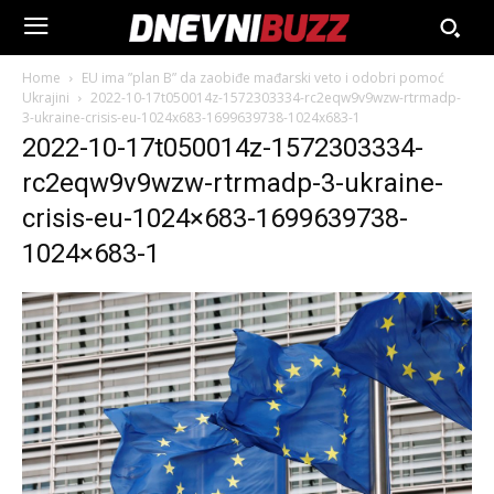
Home
EU ima ”plan B” da zaobiđe mađarski veto i odobri pomoć
Ukrajini
2022-10-17t050014z-1572303334-rc2eqw9v9wzw-rtrmadp-
3-ukraine-crisis-eu-1024x683-1699639738-1024x683-1
2022-10-17t050014z-1572303334-
rc2eqw9v9wzw-rtrmadp-3-ukraine-
crisis-eu-1024×683-1699639738-
1024×683-1