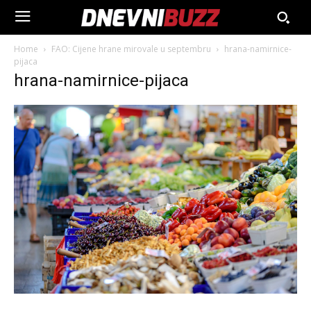
Home
FAO: Cijene hrane mirovale u septembru
hrana-namirnice-
pijaca
hrana-namirnice-pijaca