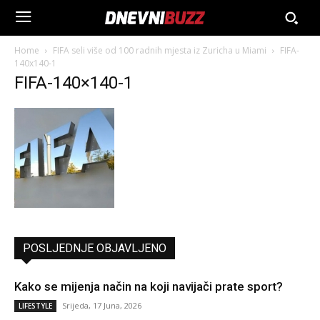
Home
FIFA seli više od 100 radnih mjesta iz Zuricha u Miami
FIFA-
140x140-1
FIFA-140×140-1
POSLJEDNJE OBJAVLJENO
Kako se mijenja način na koji navijači prate sport?
Srijeda, 17 Juna, 2026
LIFESTYLE