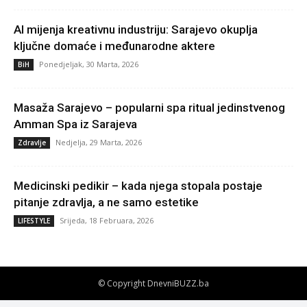
AI mijenja kreativnu industriju: Sarajevo okuplja
ključne domaće i međunarodne aktere
Ponedjeljak, 30 Marta, 2026
BiH
Masaža Sarajevo – popularni spa ritual jedinstvenog
Amman Spa iz Sarajeva
Nedjelja, 29 Marta, 2026
Zdravlje
Medicinski pedikir – kada njega stopala postaje
pitanje zdravlja, a ne samo estetike
Srijeda, 18 Februara, 2026
LIFESTYLE
© Copyright DnevniBUZZ.ba