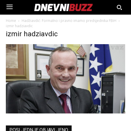
Home
Hadžiavdić: Formalno i pravno imamo predsjednika FBiH
izmir hadziavdic
izmir hadziavdic
POSLJEDNJE OBJAVLJENO