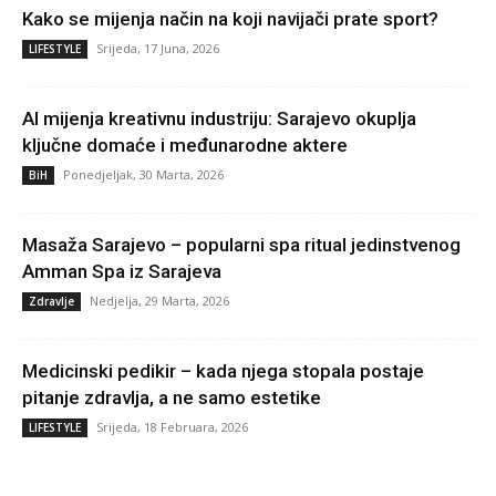
Kako se mijenja način na koji navijači prate sport?
Srijeda, 17 Juna, 2026
LIFESTYLE
AI mijenja kreativnu industriju: Sarajevo okuplja
ključne domaće i međunarodne aktere
Ponedjeljak, 30 Marta, 2026
BiH
Masaža Sarajevo – popularni spa ritual jedinstvenog
Amman Spa iz Sarajeva
Nedjelja, 29 Marta, 2026
Zdravlje
Medicinski pedikir – kada njega stopala postaje
pitanje zdravlja, a ne samo estetike
Srijeda, 18 Februara, 2026
LIFESTYLE