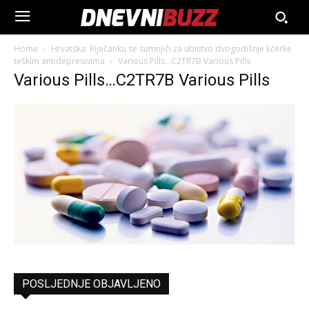
Home
Hrvatska: Riječanku se sumnjiči za ubistvo dvogodišnje kćerke
teškim antidepresivima
Various Pills...C2TR7B Various Pills
Various Pills…C2TR7B Various Pills
POSLJEDNJE OBJAVLJENO