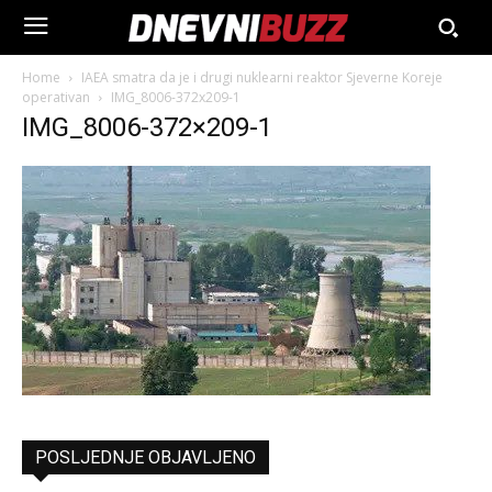
Home
IAEA smatra da je i drugi nuklearni reaktor Sjeverne Koreje
operativan
IMG_8006-372x209-1
IMG_8006-372×209-1
POSLJEDNJE OBJAVLJENO