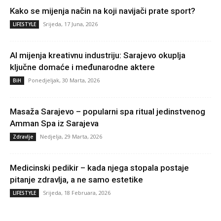
Kako se mijenja način na koji navijači prate sport?
Srijeda, 17 Juna, 2026
LIFESTYLE
AI mijenja kreativnu industriju: Sarajevo okuplja
ključne domaće i međunarodne aktere
Ponedjeljak, 30 Marta, 2026
BiH
Masaža Sarajevo – popularni spa ritual jedinstvenog
Amman Spa iz Sarajeva
Nedjelja, 29 Marta, 2026
Zdravlje
Medicinski pedikir – kada njega stopala postaje
pitanje zdravlja, a ne samo estetike
Srijeda, 18 Februara, 2026
LIFESTYLE