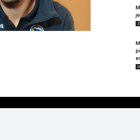
M
j
Z
M
p
e
L