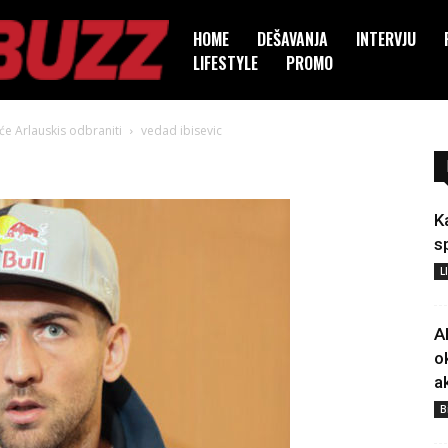
HOME
DEŠAVANJA
INTERVJU
LIFESTYLE
PROMO
 će Arlauskis odbraniti
vedad ibisevic
K
s
L
A
o
a
B