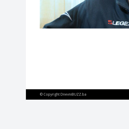
© Copyright DnevniBUZZ.ba