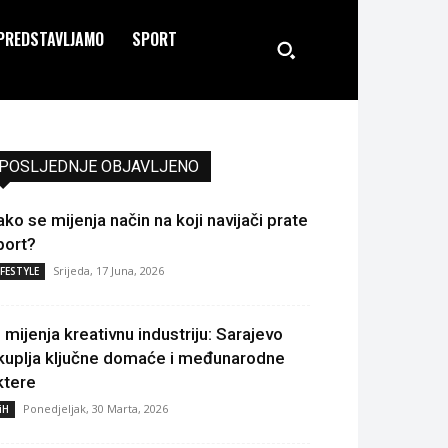
PREDSTAVLJAMO
SPORT
POSLJEDNJE OBJAVLJENO
ako se mijenja način na koji navijači prate
port?
Srijeda, 17 Juna, 2026
IFESTYLE
I mijenja kreativnu industriju: Sarajevo
kuplja ključne domaće i međunarodne
ktere
Ponedjeljak, 30 Marta, 2026
iH