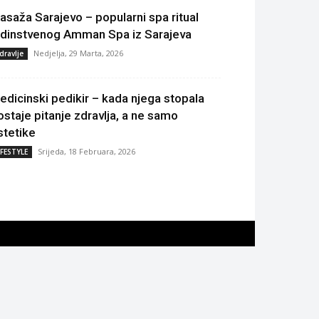
asaža Sarajevo – popularni spa ritual
edinstvenog Amman Spa iz Sarajeva
Nedjelja, 29 Marta, 2026
dravlje
edicinski pedikir – kada njega stopala
ostaje pitanje zdravlja, a ne samo
stetike
Srijeda, 18 Februara, 2026
IFESTYLE