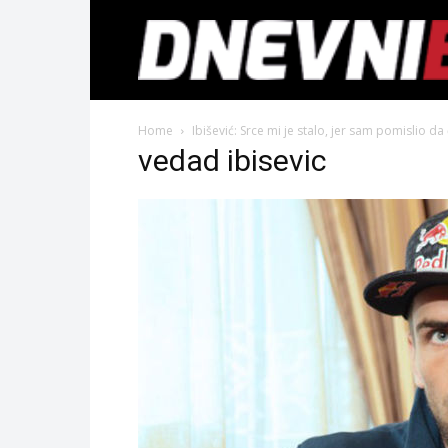
Home
Ibišević: Srce mi je stalo, jer sam pomislio da
vedad ibisevic