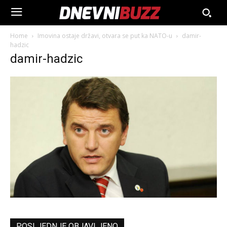
Home
Imovina ostaje državi, otvara se put ka NATO-u
damir-
hadzic
damir-hadzic
POSLJEDNJE OBJAVLJENO