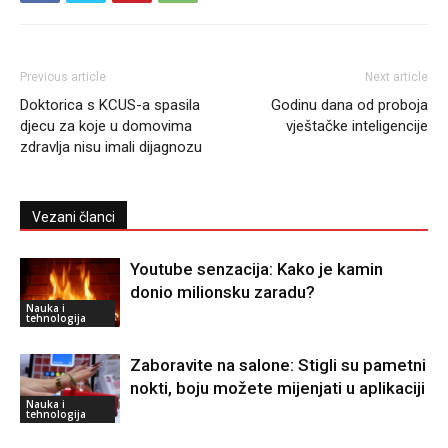
Previous article
Next article
Doktorica s KCUS-a spasila
Godinu dana od proboja
djecu za koje u domovima
vještačke inteligencije
zdravlja nisu imali dijagnozu
Vezani članci
Youtube senzacija: Kako je kamin
donio milionsku zaradu?
Nauka i
tehnologija
Zaboravite na salone: Stigli su pametni
nokti, boju možete mijenjati u aplikaciji
Nauka i
tehnologija