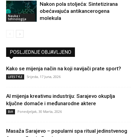
Nakon pola stoljeća: Sintetizirana
obećavajuća antikancerogena
Nauka i
molekula
tehnologija
POSLJEDNJE OBJAVLJENO
Kako se mijenja način na koji navijači prate sport?
Srijeda, 17 Juna, 2026
LIFESTYLE
AI mijenja kreativnu industriju: Sarajevo okuplja
ključne domaće i međunarodne aktere
Ponedjeljak, 30 Marta, 2026
BiH
Masaža Sarajevo – popularni spa ritual jedinstvenog