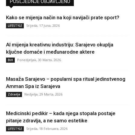
POSLJEDNJE OBJAVLJENO
Kako se mijenja način na koji navijači prate sport?
Srijeda, 17 Juna, 2026
LIFESTYLE
AI mijenja kreativnu industriju: Sarajevo okuplja
ključne domaće i međunarodne aktere
Ponedjeljak, 30 Marta, 2026
BiH
Masaža Sarajevo – popularni spa ritual jedinstvenog
Amman Spa iz Sarajeva
Nedjelja, 29 Marta, 2026
Zdravlje
Medicinski pedikir – kada njega stopala postaje
pitanje zdravlja, a ne samo estetike
Srijeda, 18 Februara, 2026
LIFESTYLE