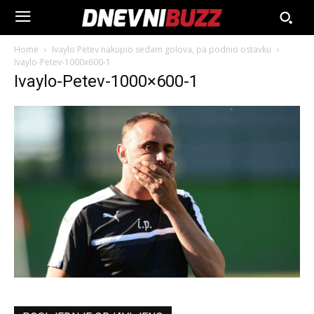
Home
Ivaylo Petev nakupio sedam golova, pa podnio ostavku
Ivaylo-Petev-1000x600-1
Ivaylo-Petev-1000×600-1