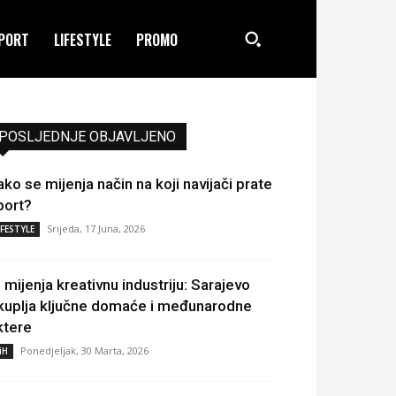
PORT
LIFESTYLE
PROMO
POSLJEDNJE OBJAVLJENO
ako se mijenja način na koji navijači prate
port?
Srijeda, 17 Juna, 2026
IFESTYLE
I mijenja kreativnu industriju: Sarajevo
kuplja ključne domaće i međunarodne
ktere
Ponedjeljak, 30 Marta, 2026
iH