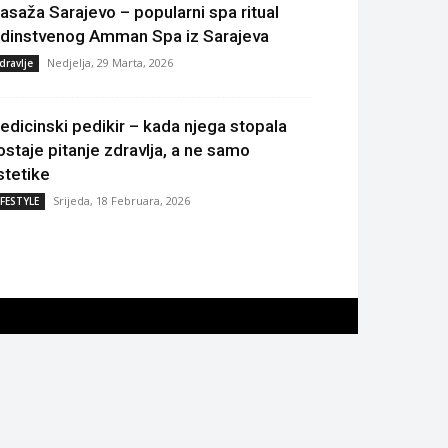
asaža Sarajevo – popularni spa ritual
edinstvenog Amman Spa iz Sarajeva
Nedjelja, 29 Marta, 2026
dravlje
edicinski pedikir – kada njega stopala
ostaje pitanje zdravlja, a ne samo
stetike
Srijeda, 18 Februara, 2026
IFESTYLE