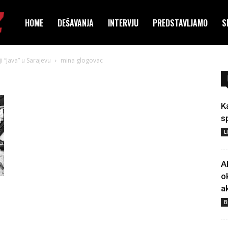
HOME
DEŠAVANJA
INTERVJU
PREDSTAVLJAMO
S
 “Java” u Sarajevu
mina glogovac
K
s
L
A
o
a
B