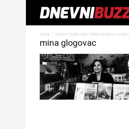
Home
Izložba “Sedno nebo” Mine Glogovac u Galeriji
mina glogovac