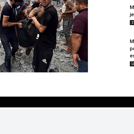
M
j
Z
M
p
e
L