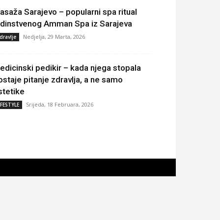
asaža Sarajevo – popularni spa ritual
edinstvenog Amman Spa iz Sarajeva
Nedjelja, 29 Marta, 2026
dravlje
edicinski pedikir – kada njega stopala
ostaje pitanje zdravlja, a ne samo
stetike
Srijeda, 18 Februara, 2026
IFESTYLE