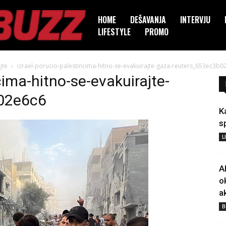
HOME
DEŠAVANJA
INTERVJU
LIFESTYLE
PROMO
jte
izrael-porucio-palestincima-hitno-se-evakuirajte-gaza-reuters_653ec3b0
cima-hitno-se-evakuirajte-
02e6c6
K
s
L
A
o
a
B