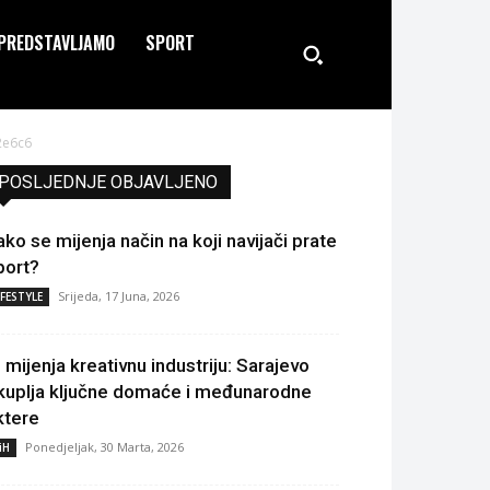
PREDSTAVLJAMO
SPORT
2e6c6
POSLJEDNJE OBJAVLJENO
ako se mijenja način na koji navijači prate
port?
Srijeda, 17 Juna, 2026
IFESTYLE
I mijenja kreativnu industriju: Sarajevo
kuplja ključne domaće i međunarodne
ktere
Ponedjeljak, 30 Marta, 2026
iH