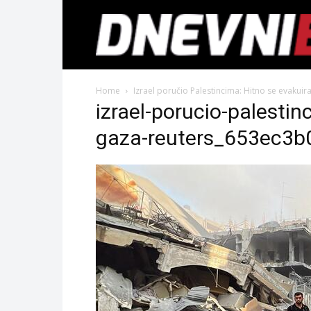
Home
Izrael poručio Palestincima: Hitno se evakuira
izrael-porucio-palestin
gaza-reuters_653ec3b