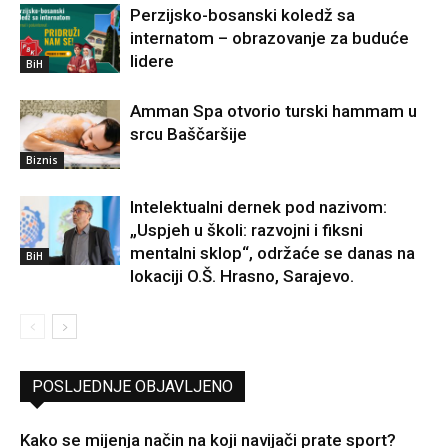
Perzijsko-bosanski koledž sa
internatom – obrazovanje za buduće
lidere
BiH
Amman Spa otvorio turski hammam u
srcu Baščaršije
Biznis
Intelektualni dernek pod nazivom:
„Uspjeh u školi: razvojni i fiksni
mentalni sklop“, održaće se danas na
BiH
lokaciji O.Š. Hrasno, Sarajevo.
POSLJEDNJE OBJAVLJENO
Kako se mijenja način na koji navijači prate sport?