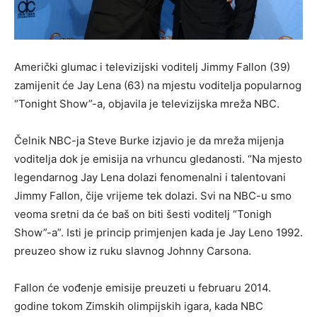
Američki glumac i televizijski voditelj Jimmy Fallon (39)
zamijenit će Jay Lena (63) na mjestu voditelja popularnog
“Tonight Show”-a, objavila je televizijska mreža NBC.
Čelnik NBC-ja Steve Burke izjavio je da mreža mijenja
voditelja dok je emisija na vrhuncu gledanosti. “Na mjesto
legendarnog Jay Lena dolazi fenomenalni i talentovani
Jimmy Fallon, čije vrijeme tek dolazi. Svi na NBC-u smo
veoma sretni da će baš on biti šesti voditelj “Tonigh
Show”-a”. Isti je princip primjenjen kada je Jay Leno 1992.
preuzeo show iz ruku slavnog Johnny Carsona.
Fallon će vođenje emisije preuzeti u februaru 2014.
godine tokom Zimskih olimpijskih igara, kada NBC