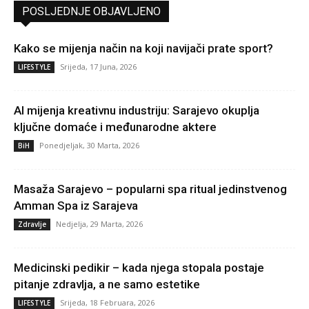
POSLJEDNJE OBJAVLJENO
Kako se mijenja način na koji navijači prate sport?
Srijeda, 17 Juna, 2026
LIFESTYLE
AI mijenja kreativnu industriju: Sarajevo okuplja
ključne domaće i međunarodne aktere
Ponedjeljak, 30 Marta, 2026
BiH
Masaža Sarajevo – popularni spa ritual jedinstvenog
Amman Spa iz Sarajeva
Nedjelja, 29 Marta, 2026
Zdravlje
Medicinski pedikir – kada njega stopala postaje
pitanje zdravlja, a ne samo estetike
Srijeda, 18 Februara, 2026
LIFESTYLE