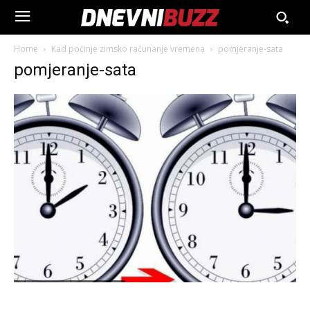
Home
Kad počinje zimsko računanje vremena
pomjeranje-sata
pomjeranje-sata