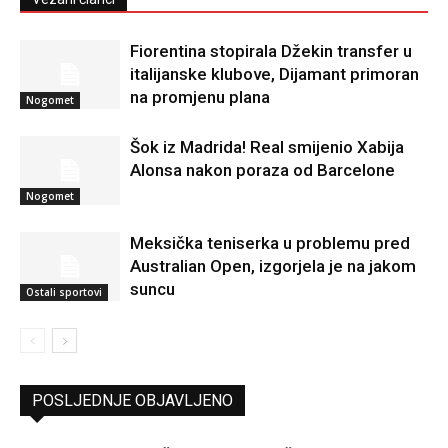
Fiorentina stopirala Džekin transfer u
italijanske klubove, Dijamant primoran
na promjenu plana
Nogomet
Šok iz Madrida! Real smijenio Xabija
Alonsa nakon poraza od Barcelone
Nogomet
Meksička teniserka u problemu pred
Australian Open, izgorjela je na jakom
suncu
Ostali sportovi
POSLJEDNJE OBJAVLJENO