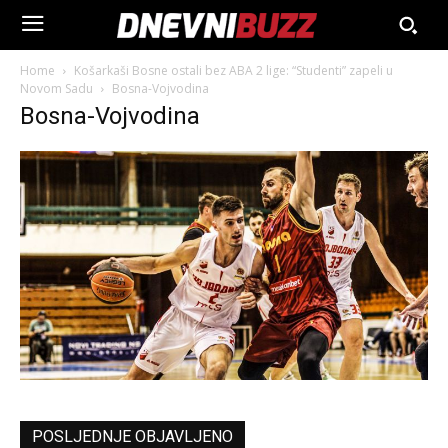
Home
Košarkaši Bosne ostali bez ABA 2 lige: “Studenti” zapeli u
Novom Sadu
Bosna-Vojvodina
Bosna-Vojvodina
POSLJEDNJE OBJAVLJENO