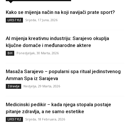
Kako se mijenja način na koji navijači prate sport?
Srijeda, 17 Juna, 2026
LIFESTYLE
AI mijenja kreativnu industriju: Sarajevo okuplja
ključne domaće i međunarodne aktere
Ponedjeljak, 30 Marta, 2026
BiH
Masaža Sarajevo – popularni spa ritual jedinstvenog
Amman Spa iz Sarajeva
Nedjelja, 29 Marta, 2026
Zdravlje
Medicinski pedikir – kada njega stopala postaje
pitanje zdravlja, a ne samo estetike
Srijeda, 18 Februara, 2026
LIFESTYLE