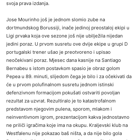
svoja prava izdanja.
Jose Mourinho još je jednom slomio zube na
dortmundskog Borussiji, inače jedinoj preostaloj ekipi u
Ligi prvaka koja ove sezone još nije ubilježila nijedan
jedini poraz. U prvom susretu ove dvije ekipe u grupi D
portugalski trener ušao je preotvoreno i upisao
neočekivani poraz. Mjesec dana kasnije na Santiago
Bernabeu s istom postavkom spasio je obraz golom
Pepea u 89. minuti, slijedom čega je bilo i za očekivati da
će u prvom polufinalnom susretu jednom istinski
defenzivnom formacijom pokušati ostvariti povoljan
rezultat za uzvrat. Rezultiralo je to katastrofalnom
predstavom njegovim pulena, sporom, mlakom i
neinventivnom igrom, prezentacijom kakva jednostavno
ne priliči igračima koje ima na okupu. Kraljevski klub na
Westfalenu nije pokazao baš ništa, a da nije bilo gola