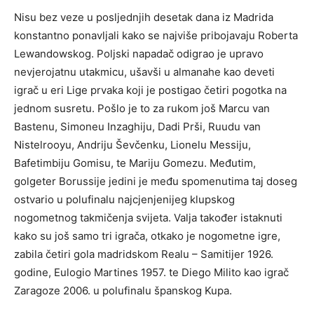
Nisu bez veze u posljednjih desetak dana iz Madrida
konstantno ponavljali kako se najviše pribojavaju Roberta
Lewandowskog. Poljski napadač odigrao je upravo
nevjerojatnu utakmicu, ušavši u almanahe kao deveti
igrač u eri Lige prvaka koji je postigao četiri pogotka na
jednom susretu. Pošlo je to za rukom još Marcu van
Bastenu, Simoneu Inzaghiju, Dadi Prši, Ruudu van
Nistelrooyu, Andriju Ševčenku, Lionelu Messiju,
Bafetimbiju Gomisu, te Mariju Gomezu. Međutim,
golgeter Borussije jedini je među spomenutima taj doseg
ostvario u polufinalu najcjenjenijeg klupskog
nogometnog takmičenja svijeta. Valja također istaknuti
kako su još samo tri igrača, otkako je nogometne igre,
zabila četiri gola madridskom Realu – Samitijer 1926.
godine, Eulogio Martines 1957. te Diego Milito kao igrač
Zaragoze 2006. u polufinalu španskog Kupa.