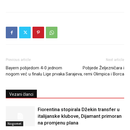
Previous article
Next article
Bayern pobjedom 4-0 jednom
Pobjede Željezničara i
nogom već u finalu Lige prvaka
Sarajeva, remi Olimpica i Borca
Vezani članci
Fiorentina stopirala Džekin transfer u
italijanske klubove, Dijamant primoran
na promjenu plana
Nogomet