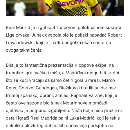
Real Madrid je izgubio 4:1 u prvom polufinalnom susretu
Lige prvaka. Junak dvoboja bio je poljski napadač Robert
Lewandowski, koji je s četiri pogotka ušao u istoriju
ovoga takmičenja.
Bila je to fantastična prezentacija Kloppove ekipe, na
trenutke igra mačke i miša, a Madriđani mogu biti sretni
što se kući vraćaju sa samo četiri gola u mreži. Marco
Reus, Goetze, Gundogan, Blažikovski radili su dar mar
tromoj španskoj obrani, a mladi Raphael Varane, koji je
često ove sezone bio junak Mourinhove momčadi,
djelovao je potpuno izgubljeno. Ništa bolje nisu pružili ni
ostali igrači Real Madrida pa ni Luka Modrić, koji je tek s
nekoliko blitzkrieg dubinskih dodavanja podsjetio na