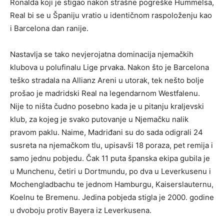
Ronalda koji je stigao nakon strašne pogreške Hummelsa,
Real bi se u Španiju vratio u identičnom raspoloženju kao
i Barcelona dan ranije.
Nastavlja se tako nevjerojatna dominacija njemačkih
klubova u polufinalu Lige prvaka. Nakon što je Barcelona
teško stradala na Allianz Areni u utorak, tek nešto bolje
prošao je madridski Real na legendarnom Westfalenu.
Nije to ništa čudno posebno kada je u pitanju kraljevski
klub, za kojeg je svako putovanje u Njemačku nalik
pravom paklu. Naime, Madriđani su do sada odigrali 24
susreta na njemačkom tlu, upisavši 18 poraza, pet remija i
samo jednu pobjedu. Čak 11 puta španska ekipa gubila je
u Munchenu, četiri u Dortmundu, po dva u Leverkusenu i
Mochengladbachu te jednom Hamburgu, Kaiserslauternu,
Koelnu te Bremenu. Jedina pobjeda stigla je 2000. godine
u dvoboju protiv Bayera iz Leverkusena.