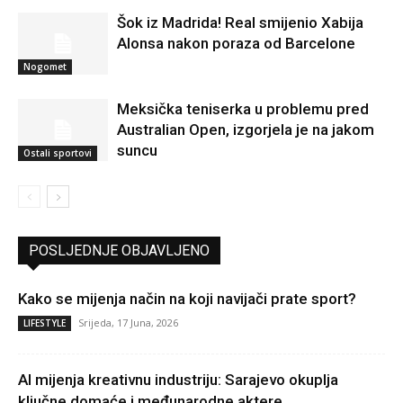
Šok iz Madrida! Real smijenio Xabija
Alonsa nakon poraza od Barcelone
Nogomet
Meksička teniserka u problemu pred
Australian Open, izgorjela je na jakom
suncu
Ostali sportovi
POSLJEDNJE OBJAVLJENO
Kako se mijenja način na koji navijači prate sport?
Srijeda, 17 Juna, 2026
LIFESTYLE
AI mijenja kreativnu industriju: Sarajevo okuplja
ključne domaće i međunarodne aktere