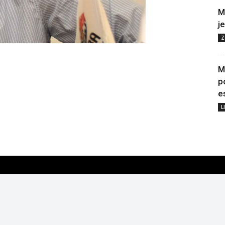
M
j
Z
M
p
e
L