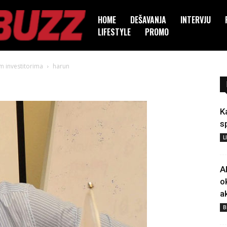
HOME
DEŠAVANJA
INTERVJU
LIFESTYLE
PROMO
m investitorima
harun
K
s
L
A
o
a
B