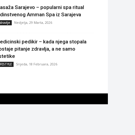
asaža Sarajevo – popularni spa ritual
edinstvenog Amman Spa iz Sarajeva
Nedjelja, 29 Marta, 2026
dravlje
edicinski pedikir – kada njega stopala
ostaje pitanje zdravlja, a ne samo
stetike
Srijeda, 18 Februara, 2026
IFESTYLE