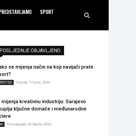
PREDSTAVLJAMO
SPORT
POSLJEDNJE OBJAVLJENO
ako se mijenja način na koji navijači prate
port?
Srijeda, 17 Juna, 2026
IFESTYLE
I mijenja kreativnu industriju: Sarajevo
kuplja ključne domaće i međunarodne
ktere
Ponedjeljak, 30 Marta, 2026
iH