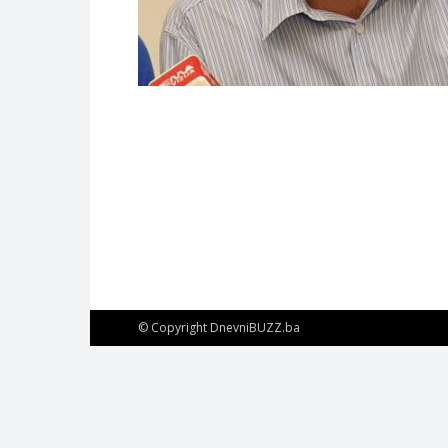
© Copyright DnevniBUZZ.ba