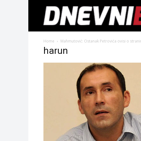
Home
Mahmutović: Ostanak Petrovića ovisi o strani
harun