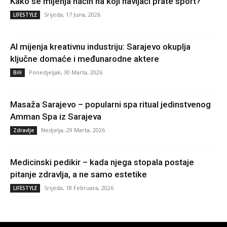
Kako se mijenja način na koji navijači prate sport?
Srijeda, 17 Juna, 2026
LIFESTYLE
AI mijenja kreativnu industriju: Sarajevo okuplja
ključne domaće i međunarodne aktere
Ponedjeljak, 30 Marta, 2026
BiH
Masaža Sarajevo – popularni spa ritual jedinstvenog
Amman Spa iz Sarajeva
Nedjelja, 29 Marta, 2026
Zdravlje
Medicinski pedikir – kada njega stopala postaje
pitanje zdravlja, a ne samo estetike
Srijeda, 18 Februara, 2026
LIFESTYLE