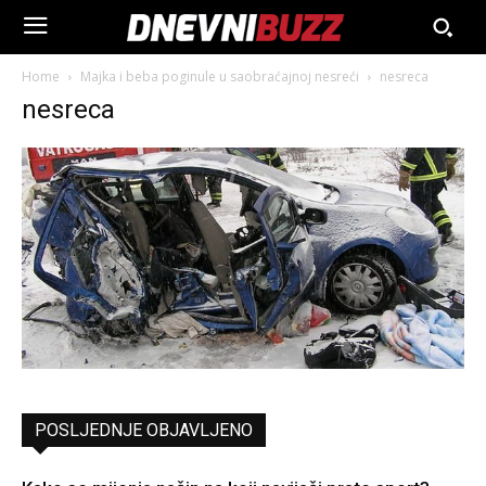
Home
Majka i beba poginule u saobraćajnoj nesreći
nesreca
nesreca
POSLJEDNJE OBJAVLJENO