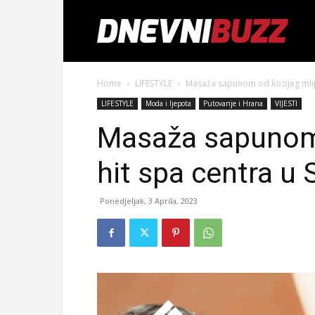
Home
LIFESTYLE
Masaža sapunom od kozijeg mlije
LIFESTYLE
Moda i ljepota
Putovanje i Hrana
VIJESTI
Masaža sapunom 
hit spa centra u 
Ponedjeljak, 3 Aprila, 2023