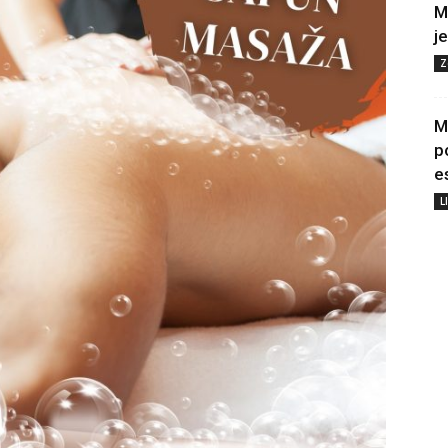
M
j
Z
M
p
e
L