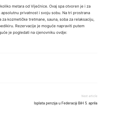
oliko metara od Vijećnice. Ovaj spa otvoren je i za
 apsolutnu privatnost i svoju sobu. Na tri prostrana
 za kozmetičke tretmane, sauna, soba za relaksaciju,
i pedikiru. Rezervacije je moguće napraviti putem
uće je pogledati na cjenovniku ovdje:
Next article
Isplata penzija u Federaciji BiH 5. aprila