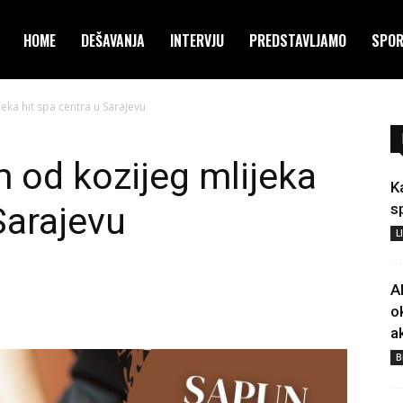
HOME
DEŠAVANJA
INTERVJU
PREDSTAVLJAMO
SPO
ka hit spa centra u Sarajevu
od kozijeg mlijeka
K
Sarajevu
s
L
A
o
a
B