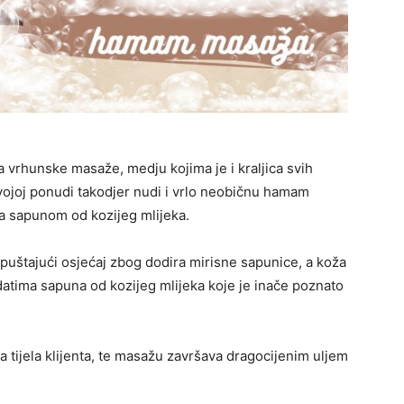
 vrhunske masaže, medju kojima je i kraljica svih
vojoj ponudi takodjer nudi i vrlo neobičnu hamam
ža sapunom od kozijeg mlijeka.
uštajući osjećaj zbog dodira mirisne sapunice, a koža
tima sapuna od kozijeg mlijeka koje je inače poznato
 tijela klijenta, te masažu završava dragocijenim uljem