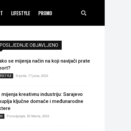
RT
LIFESTYLE
PROMO
POSLJEDNJE OBJAVLJENO
ako se mijenja način na koji navijači prate
port?
Srijeda, 17 Juna, 2026
IFESTYLE
I mijenja kreativnu industriju: Sarajevo
kuplja ključne domaće i međunarodne
ktere
Ponedjeljak, 30 Marta, 2026
iH