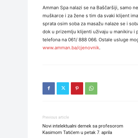
Amman Spa nalazi se na Baščaršiji, samo nek
muškarce i za žene s tim da svaki klijent ima
sprata osim soba za masažu nalaze se i soba
dok u prizemlju klijenti uživaju u manikiru 
telefona na 061/ 888 066. Ostale usluge mog
www.amman.ba/cjenovnik
.
Previous article
Novi intelektualni dernek sa profesorom
Kasimom Tatićem u petak 7. aprila