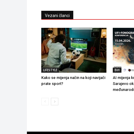
Vezani članci
LIFESTYLE
BiH
Kako se mijenja način na koji navijači
AI mijenja k
prate sport?
Sarajevo ok
međunarodn