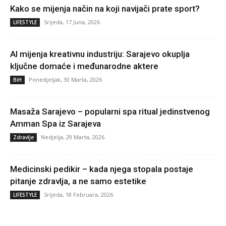
Kako se mijenja način na koji navijači prate sport?
Srijeda, 17 Juna, 2026
LIFESTYLE
AI mijenja kreativnu industriju: Sarajevo okuplja
ključne domaće i međunarodne aktere
Ponedjeljak, 30 Marta, 2026
BiH
Masaža Sarajevo – popularni spa ritual jedinstvenog
Amman Spa iz Sarajeva
Nedjelja, 29 Marta, 2026
Zdravlje
Medicinski pedikir – kada njega stopala postaje
pitanje zdravlja, a ne samo estetike
Srijeda, 18 Februara, 2026
LIFESTYLE