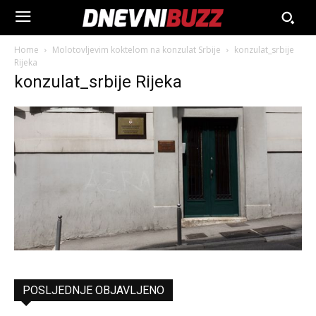
Home
Molotovljevim koktelom na konzulat Srbije
konzulat_srbije
Rijeka
konzulat_srbije Rijeka
POSLJEDNJE OBJAVLJENO