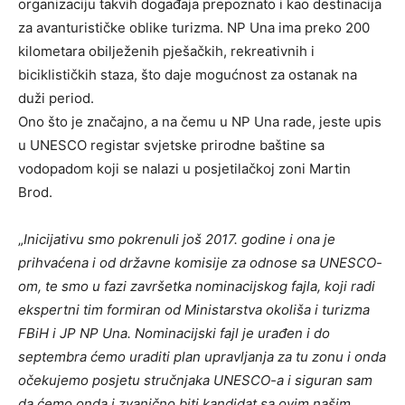
organizaciju takvih događaja prepoznato i kao destinacija
za avanturističke oblike turizma. NP Una ima preko 200
kilometara obilježenih pješačkih, rekreativnih i
biciklističkih staza, što daje mogućnost za ostanak na
duži period.
Ono što je značajno, a na čemu u NP Una rade, jeste upis
u UNESCO registar svjetske prirodne baštine sa
vodopadom koji se nalazi u posjetilačkoj zoni Martin
Brod.
„
Inicijativu smo pokrenuli još 2017. godine i ona je
prihvaćena i od državne komisije za odnose sa UNESCO-
om, te smo u fazi završetka nominacijskog fajla, koji radi
ekspertni tim formiran od Ministarstva okoliša i turizma
FBiH i JP NP Una. Nominacijski fajl je urađen i do
septembra ćemo uraditi plan upravljanja za tu zonu i onda
očekujemo posjetu stručnjaka UNESCO-a i siguran sam
da ćemo onda i zvanično biti kandidat sa ovim našim