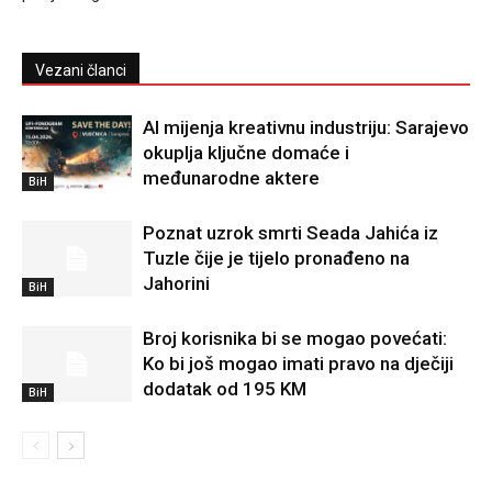
Vezani članci
AI mijenja kreativnu industriju: Sarajevo
okuplja ključne domaće i
međunarodne aktere
BiH
Poznat uzrok smrti Seada Jahića iz
Tuzle čije je tijelo pronađeno na
Jahorini
BiH
Broj korisnika bi se mogao povećati:
Ko bi još mogao imati pravo na dječiji
dodatak od 195 KM
BiH