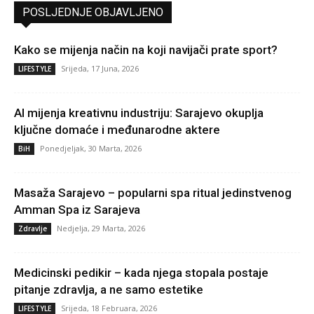
POSLJEDNJE OBJAVLJENO
Kako se mijenja način na koji navijači prate sport?
Srijeda, 17 Juna, 2026
LIFESTYLE
AI mijenja kreativnu industriju: Sarajevo okuplja
ključne domaće i međunarodne aktere
Ponedjeljak, 30 Marta, 2026
BiH
Masaža Sarajevo – popularni spa ritual jedinstvenog
Amman Spa iz Sarajeva
Nedjelja, 29 Marta, 2026
Zdravlje
Medicinski pedikir – kada njega stopala postaje
pitanje zdravlja, a ne samo estetike
Srijeda, 18 Februara, 2026
LIFESTYLE