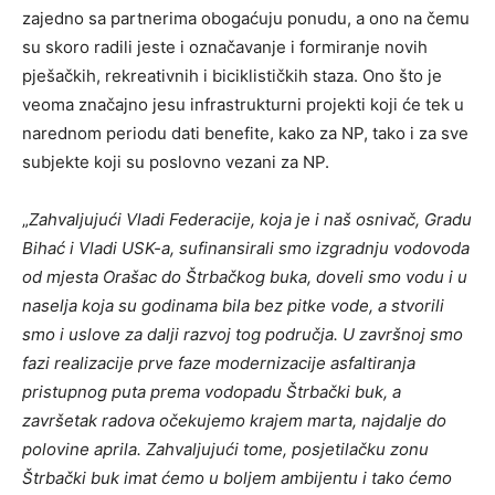
zajedno sa partnerima obogaćuju ponudu, a ono na čemu
su skoro radili jeste i označavanje i formiranje novih
pješačkih, rekreativnih i biciklističkih staza. Ono što je
veoma značajno jesu infrastrukturni projekti koji će tek u
narednom periodu dati benefite, kako za NP, tako i za sve
subjekte koji su poslovno vezani za NP.
„
Zahvaljujući Vladi Federacije, koja je i naš osnivač, Gradu
Bihać i Vladi USK-a, sufinansirali smo izgradnju vodovoda
od mjesta Orašac do Štrbačkog buka, doveli smo vodu i u
naselja koja su godinama bila bez pitke vode, a stvorili
smo i uslove za dalji razvoj tog područja. U završnoj smo
fazi realizacije prve faze modernizacije asfaltiranja
pristupnog puta prema vodopadu Štrbački buk, a
završetak radova očekujemo krajem marta, najdalje do
polovine aprila. Zahvaljujući tome, posjetilačku zonu
Štrbački buk imat ćemo u boljem ambijentu i tako ćemo