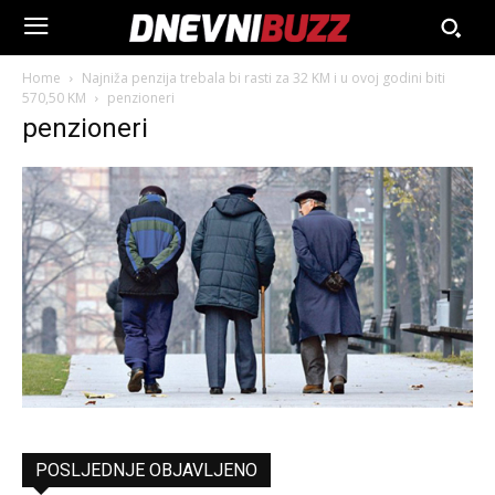
Home
Najniža penzija trebala bi rasti za 32 KM i u ovoj godini biti
570,50 KM
penzioneri
penzioneri
POSLJEDNJE OBJAVLJENO