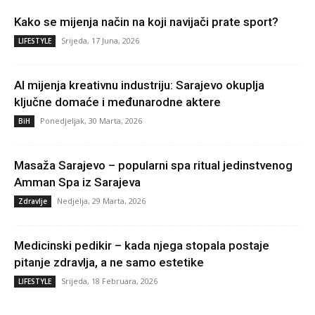
Kako se mijenja način na koji navijači prate sport?
Srijeda, 17 Juna, 2026
LIFESTYLE
AI mijenja kreativnu industriju: Sarajevo okuplja
ključne domaće i međunarodne aktere
Ponedjeljak, 30 Marta, 2026
BiH
Masaža Sarajevo – popularni spa ritual jedinstvenog
Amman Spa iz Sarajeva
Nedjelja, 29 Marta, 2026
Zdravlje
Medicinski pedikir – kada njega stopala postaje
pitanje zdravlja, a ne samo estetike
Srijeda, 18 Februara, 2026
LIFESTYLE