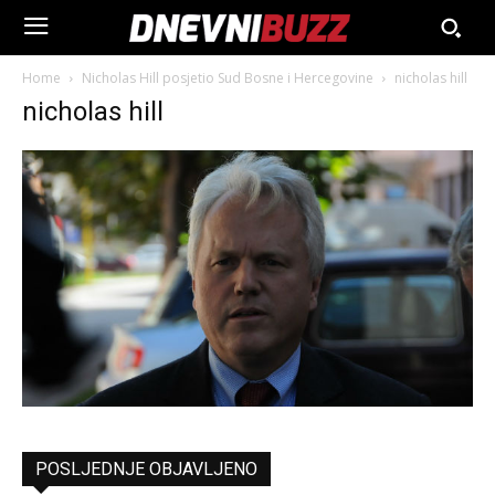
Home
Nicholas Hill posjetio Sud Bosne i Hercegovine
nicholas hill
nicholas hill
POSLJEDNJE OBJAVLJENO