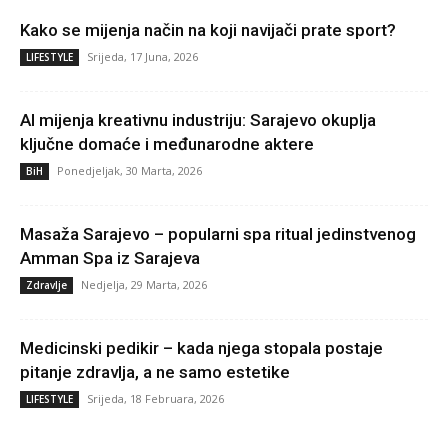
Kako se mijenja način na koji navijači prate sport?
Srijeda, 17 Juna, 2026
LIFESTYLE
AI mijenja kreativnu industriju: Sarajevo okuplja
ključne domaće i međunarodne aktere
Ponedjeljak, 30 Marta, 2026
BiH
Masaža Sarajevo – popularni spa ritual jedinstvenog
Amman Spa iz Sarajeva
Nedjelja, 29 Marta, 2026
Zdravlje
Medicinski pedikir – kada njega stopala postaje
pitanje zdravlja, a ne samo estetike
Srijeda, 18 Februara, 2026
LIFESTYLE