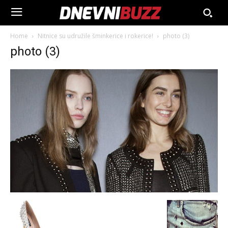
Home
Nitnice su udružile šminkerice i rokerice!
photo (3)
photo (3)