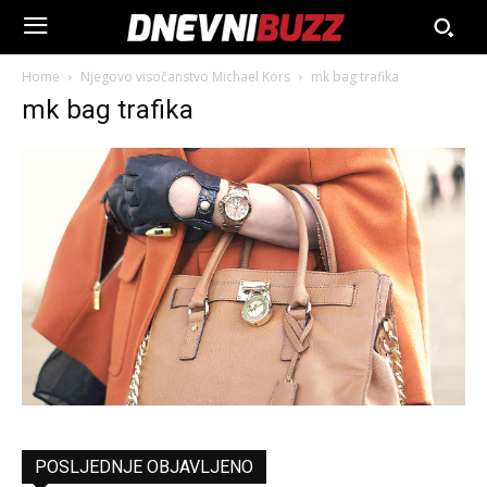
Home
Njegovo visočanstvo Michael Kors
mk bag trafika
mk bag trafika
POSLJEDNJE OBJAVLJENO