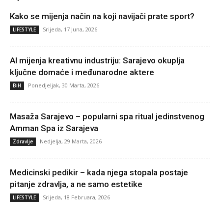
Kako se mijenja način na koji navijači prate sport?
Srijeda, 17 Juna, 2026
LIFESTYLE
AI mijenja kreativnu industriju: Sarajevo okuplja
ključne domaće i međunarodne aktere
Ponedjeljak, 30 Marta, 2026
BiH
Masaža Sarajevo – popularni spa ritual jedinstvenog
Amman Spa iz Sarajeva
Nedjelja, 29 Marta, 2026
Zdravlje
Medicinski pedikir – kada njega stopala postaje
pitanje zdravlja, a ne samo estetike
Srijeda, 18 Februara, 2026
LIFESTYLE