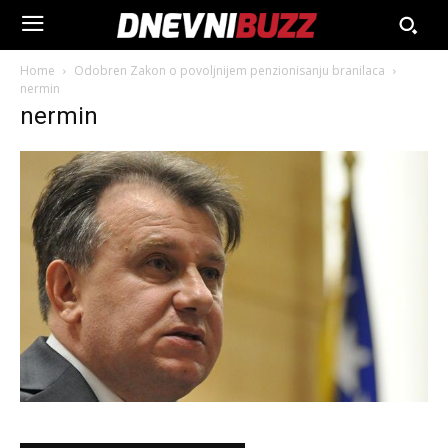
Home
Odobren Zakon o povoljnijem penzionisanju branilaca
nermin
nermin