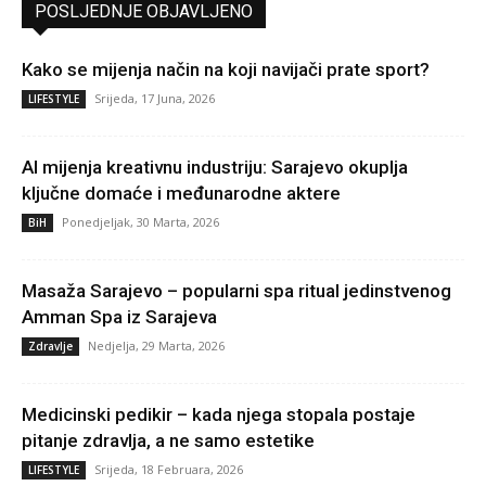
POSLJEDNJE OBJAVLJENO
Kako se mijenja način na koji navijači prate sport?
Srijeda, 17 Juna, 2026
LIFESTYLE
AI mijenja kreativnu industriju: Sarajevo okuplja
ključne domaće i međunarodne aktere
Ponedjeljak, 30 Marta, 2026
BiH
Masaža Sarajevo – popularni spa ritual jedinstvenog
Amman Spa iz Sarajeva
Nedjelja, 29 Marta, 2026
Zdravlje
Medicinski pedikir – kada njega stopala postaje
pitanje zdravlja, a ne samo estetike
Srijeda, 18 Februara, 2026
LIFESTYLE