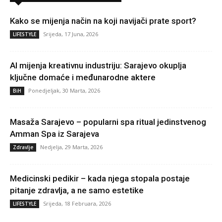
Kako se mijenja način na koji navijači prate sport?
Srijeda, 17 Juna, 2026
LIFESTYLE
AI mijenja kreativnu industriju: Sarajevo okuplja
ključne domaće i međunarodne aktere
Ponedjeljak, 30 Marta, 2026
BiH
Masaža Sarajevo – popularni spa ritual jedinstvenog
Amman Spa iz Sarajeva
Nedjelja, 29 Marta, 2026
Zdravlje
Medicinski pedikir – kada njega stopala postaje
pitanje zdravlja, a ne samo estetike
Srijeda, 18 Februara, 2026
LIFESTYLE