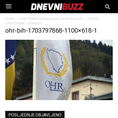
Home
OHR: Entiteti nemaju pravo na nezavisnost
ohr-bih-
1703797868-1100x618-1
ohr-bih-1703797868-1100×618-1
POSLJEDNJE OBJAVLJENO