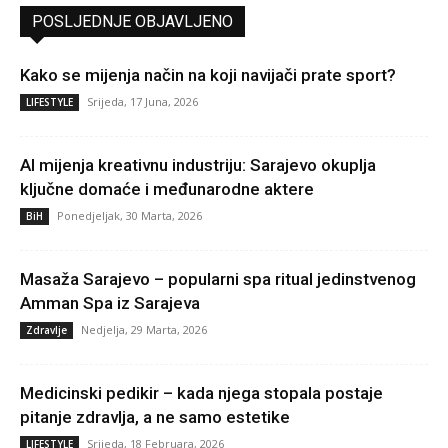
POSLJEDNJE OBJAVLJENO
Kako se mijenja način na koji navijači prate sport?
Srijeda, 17 Juna, 2026
LIFESTYLE
AI mijenja kreativnu industriju: Sarajevo okuplja
ključne domaće i međunarodne aktere
Ponedjeljak, 30 Marta, 2026
BiH
Masaža Sarajevo – popularni spa ritual jedinstvenog
Amman Spa iz Sarajeva
Nedjelja, 29 Marta, 2026
Zdravlje
Medicinski pedikir – kada njega stopala postaje
pitanje zdravlja, a ne samo estetike
Srijeda, 18 Februara, 2026
LIFESTYLE