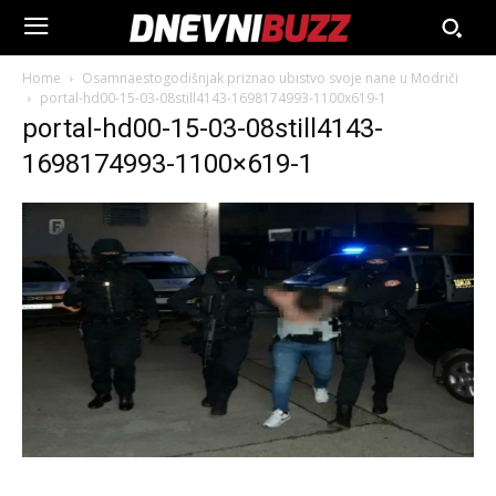
Home
Osamnaestogodišnjak priznao ubistvo svoje nane u Modriči
portal-hd00-15-03-08still4143-1698174993-1100x619-1
portal-hd00-15-03-08still4143-
1698174993-1100×619-1