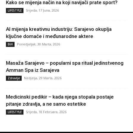
Kako se mijenja način na koji navijači prate sport?
Srijeda, 17 Juna, 2026
LIFESTYLE
AI mijenja kreativnu industriju: Sarajevo okuplja
ključne domaće i međunarodne aktere
Ponedjeljak, 30 Marta, 2026
BiH
Masaža Sarajevo – popularni spa ritual jedinstvenog
Amman Spa iz Sarajeva
Nedjelja, 29 Marta, 2026
Zdravlje
Medicinski pedikir – kada njega stopala postaje
pitanje zdravlja, a ne samo estetike
Srijeda, 18 Februara, 2026
LIFESTYLE