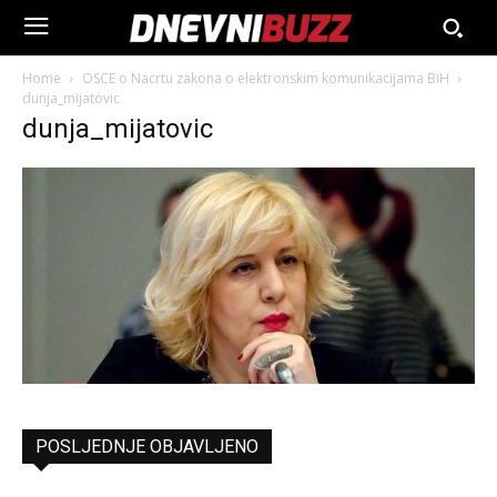
Home
OSCE o Nacrtu zakona o elektronskim komunikacijama BiH
dunja_mijatovic
dunja_mijatovic
POSLJEDNJE OBJAVLJENO