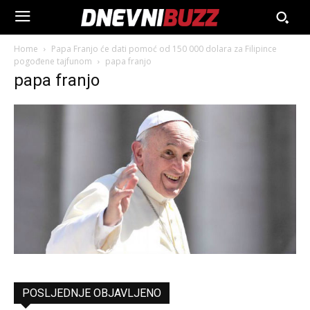
Home
Papa Franjo će dati pomoć od 150 000 dolara za Filipince
pogođene tajfunom
papa franjo
papa franjo
POSLJEDNJE OBJAVLJENO