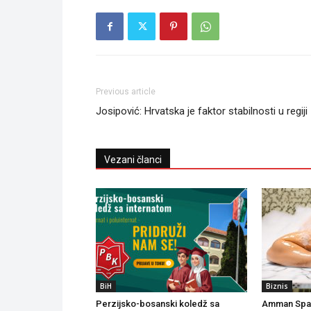
Previous article
Josipović: Hrvatska je faktor stabilnosti u regiji
Vezani članci
BiH
Biznis
Perzijsko-bosanski koledž sa
Amman Spa 