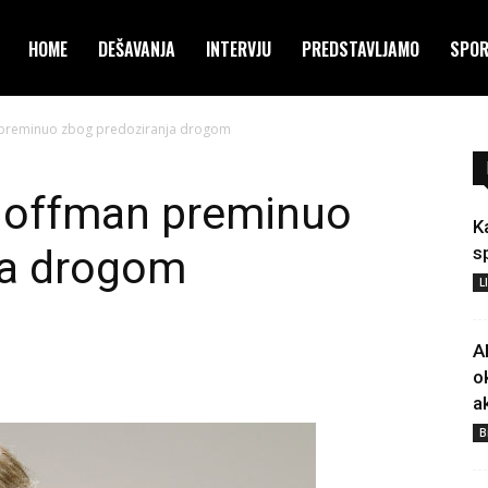
HOME
DEŠAVANJA
INTERVJU
PREDSTAVLJAMO
SPO
 preminuo zbog predoziranja drogom
Hoffman preminuo
K
ja drogom
s
L
A
o
a
B