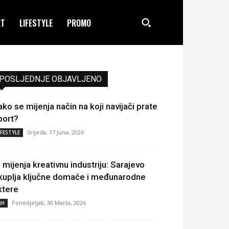
RT
LIFESTYLE
PROMO
POSLJEDNJE OBJAVLJENO
ako se mijenja način na koji navijači prate
port?
Srijeda, 17 Juna, 2026
IFESTYLE
I mijenja kreativnu industriju: Sarajevo
kuplja ključne domaće i međunarodne
ktere
Ponedjeljak, 30 Marta, 2026
iH