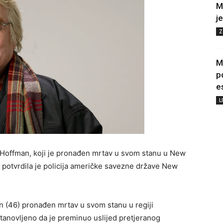
M
j
Z
M
p
e
L
Hoffman, koji je pronađen mrtav u svom stanu u New
 potvrdila je policija američke savezne države New
n (46) pronađen mrtav u svom stanu u regiji
tanovljeno da je preminuo uslijed pretjeranog