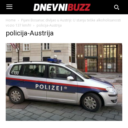
Home
Pijani Bosanac divljao u Austriji: U stanju teške alkoholisanosti
vozio 137 km/h!
policija-Austrija
policija-Austrija